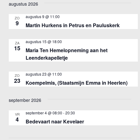
een
augustus 2026
nav
datum.
augustus 9 @ 11:00
ZO
9
Martin Hurkens in Petrus en Pauluskerk
augustus 15 @ 18:00
ZA
15
Maria Ten Hemelopneming aan het
Leenderkapelletje
augustus 23 @ 11:00
ZO
23
Koempelmis, (Staatsmijn Emma in Heerlen)
september 2026
september 4 @ 08:00
-
20:30
VR
4
Bedevaart naar Kevelaer