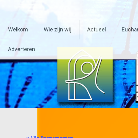
Ga
Parochiefederatie Schaes
naar
de
inhoud
Welkom
Wie zijn wij
Actueel
Euchar
Adverteren