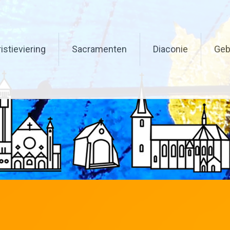
berg, Nieuwenhagen en Nie
istieviering
Sacramenten
Diaconie
Geb