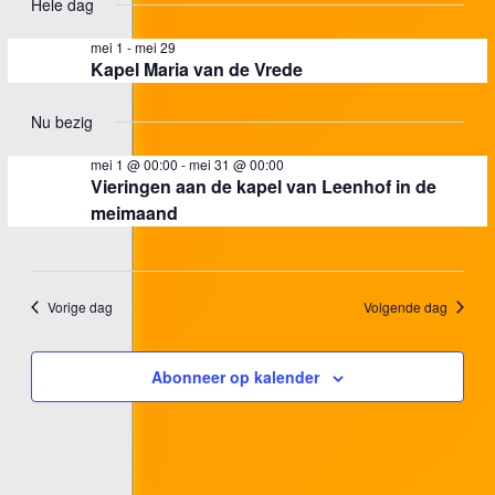
Hele dag
een
nav
mei
datum.
mei 1
-
mei 29
21,
Kapel Maria van de Vrede
2026
Nu bezig
mei 1 @ 00:00
-
mei 31 @ 00:00
Vieringen aan de kapel van Leenhof in de
meimaand
Vorige dag
Volgende dag
Abonneer op kalender